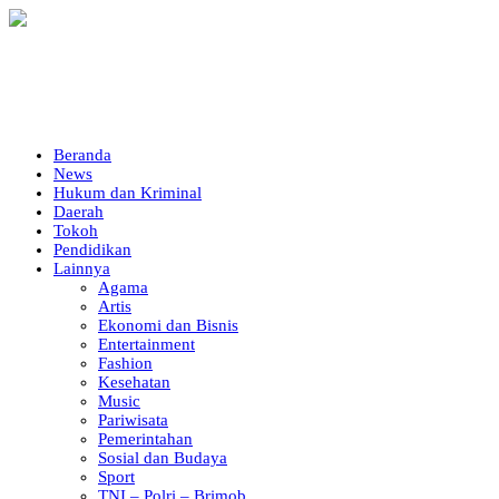
Beranda
News
Hukum dan Kriminal
Daerah
Tokoh
Pendidikan
Lainnya
Agama
Artis
Ekonomi dan Bisnis
Entertainment
Fashion
Kesehatan
Music
Pariwisata
Pemerintahan
Sosial dan Budaya
Sport
TNI – Polri – Brimob