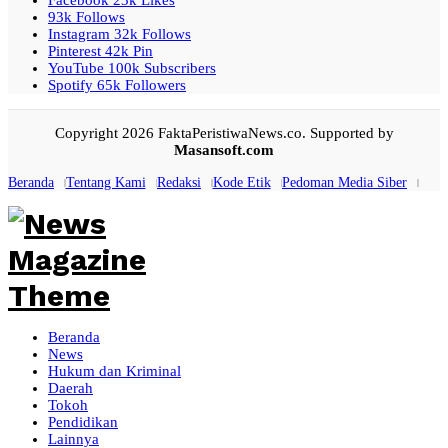
Facebook
23k
Likes
93k
Follows
Instagram
32k
Follows
Pinterest
42k
Pin
YouTube
100k
Subscribers
Spotify
65k
Followers
Copyright 2026 FaktaPeristiwaNews.co. Supported by
Masansoft.com
Beranda
Tentang Kami
Redaksi
Kode Etik
Pedoman Media Siber
Beranda
News
Hukum dan Kriminal
Daerah
Tokoh
Pendidikan
Lainnya