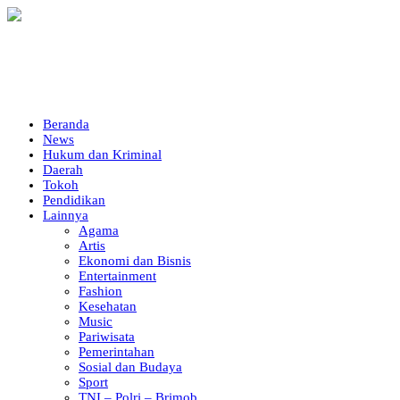
Beranda
News
Hukum dan Kriminal
Daerah
Tokoh
Pendidikan
Lainnya
Agama
Artis
Ekonomi dan Bisnis
Entertainment
Fashion
Kesehatan
Music
Pariwisata
Pemerintahan
Sosial dan Budaya
Sport
TNI – Polri – Brimob