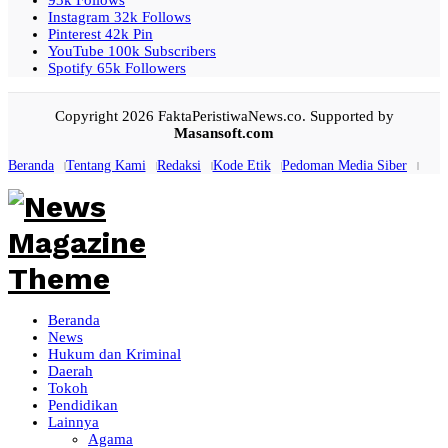
93k
Follows
Instagram
32k
Follows
Pinterest
42k
Pin
YouTube
100k
Subscribers
Spotify
65k
Followers
Copyright 2026 FaktaPeristiwaNews.co. Supported by
Masansoft.com
Beranda
Tentang Kami
Redaksi
Kode Etik
Pedoman Media Siber
Beranda
News
Hukum dan Kriminal
Daerah
Tokoh
Pendidikan
Lainnya
Agama