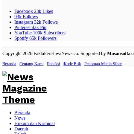
Facebook
23k
Likes
93k
Follows
Instagram
32k
Follows
Pinterest
42k
Pin
YouTube
100k
Subscribers
Spotify
65k
Followers
Copyright 2026 FaktaPeristiwaNews.co. Supported by
Masansoft.c
Beranda
Tentang Kami
Redaksi
Kode Etik
Pedoman Media Siber
Beranda
News
Hukum dan Kriminal
Daerah