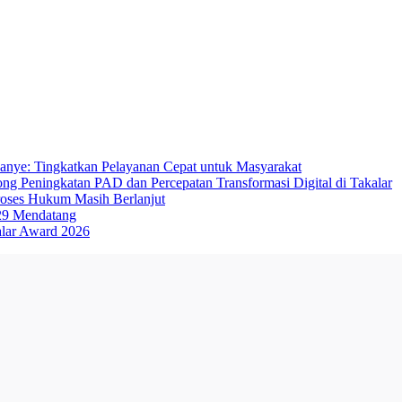
anye: Tingkatkan Pelayanan Cepat untuk Masyarakat
g Peningkatan PAD dan Percepatan Transformasi Digital di Takalar
roses Hukum Masih Berlanjut
029 Mendatang
alar Award 2026