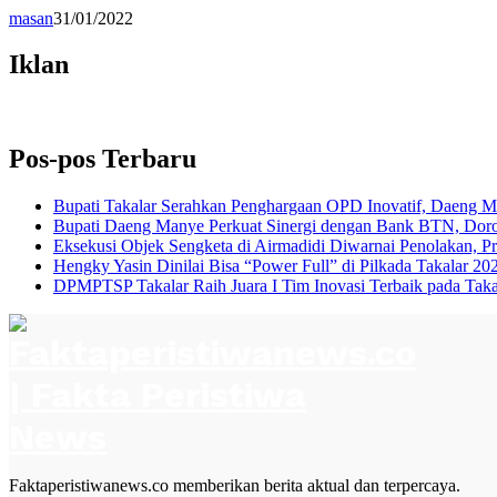
masan
31/01/2022
Iklan
Pos-pos Terbaru
Bupati Takalar Serahkan Penghargaan OPD Inovatif, Daeng M
Bupati Daeng Manye Perkuat Sinergi dengan Bank BTN, Doron
Eksekusi Objek Sengketa di Airmadidi Diwarnai Penolakan, P
Hengky Yasin Dinilai Bisa “Power Full” di Pilkada Takalar 2
DPMPTSP Takalar Raih Juara I Tim Inovasi Terbaik pada Tak
Faktaperistiwanews.co memberikan berita aktual dan terpercaya.