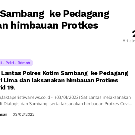
m Sambang ke Pedagang
an himbauan Protkes
Articl
I - Polri - Brimob
 Lantas Polres Kotim Sambang ke Pedagang
i Lima dan laksanakan himbauan Protkes
id 19.
,faktaperistiwanews.co.id - (03/01/2022) Sat Lantas melaksanakan
oli Dialogis dan Sambang serta laksanakan himbauan Protkes Covid
 Pedagang kaki lima di Jl. Jend....
asan
03/02/2022