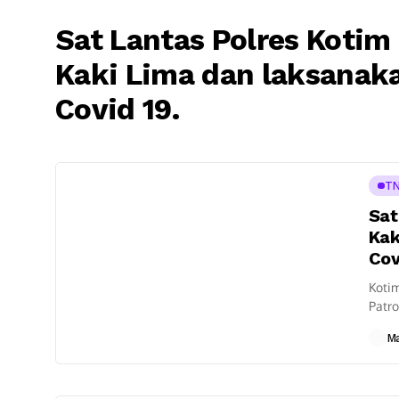
Sat Lantas Polres Koti
Kaki Lima dan laksanak
Covid 19.
TN
Sat
Kak
Cov
Kotim
Patr
19 ke
M