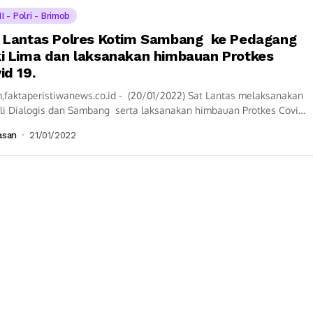
I - Polri - Brimob
 Lantas Polres Kotim Sambang ke Pedagang
i Lima dan laksanakan himbauan Protkes
id 19.
,faktaperistiwanews.co.id - (20/01/2022) Sat Lantas melaksanakan
oli Dialogis dan Sambang serta laksanakan himbauan Protkes Covid
 Pedagang kaki lima di Jl. Jend....
asan
21/01/2022