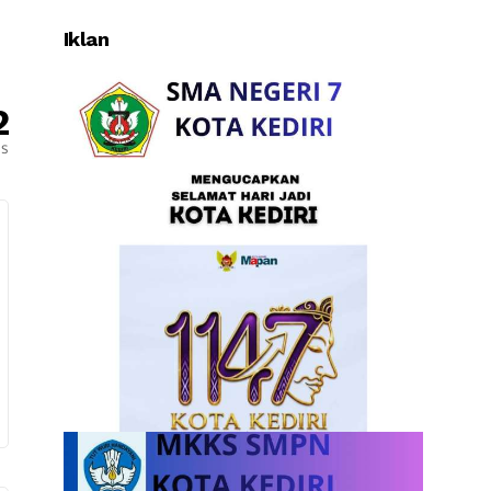
Iklan
2
es