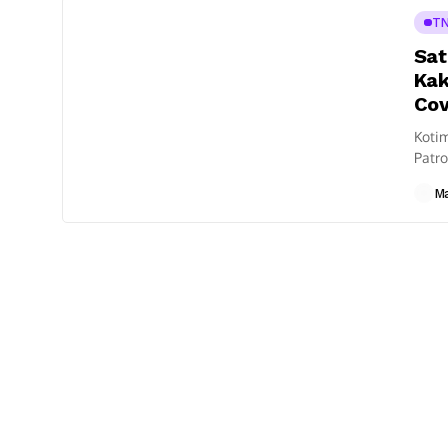
TN
Sat
Kak
Cov
Kotim
Patr
19 ke
M