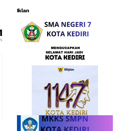
Iklan
1
es