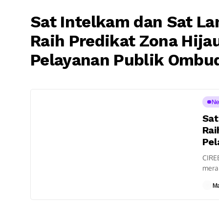
Sat Intelkam dan Sat La
Raih Predikat Zona Hija
Pelayanan Publik Ombu
N
Sat
Rai
Pel
CIRE
merai
Ombud
M