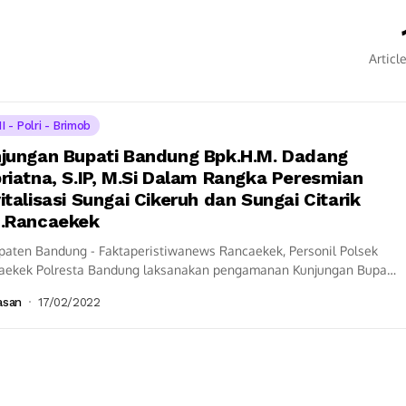
Articl
I - Polri - Brimob
jungan Bupati Bandung Bpk.H.M. Dadang
riatna, S.IP, M.Si Dalam Rangka Peresmian
italisasi Sungai Cikeruh dan Sungai Citarik
.Rancaekek
paten Bandung - Faktaperistiwanews Rancaekek, Personil Polsek
aekek Polresta Bandung laksanakan pengamanan Kunjungan Bupati
ng Bpk.H.M. Dadang Supriatna, S.IP, M.Si Dalam Rangka
asan
17/02/2022
mian...