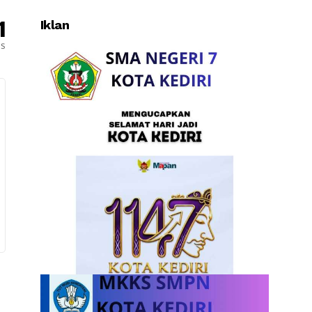
1
Iklan
es