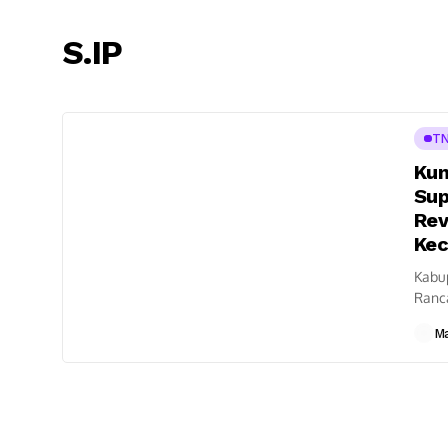
S.IP
TN
Kun
Sup
Rev
Kec
Kabu
Ranc
Bandu
M
Peres