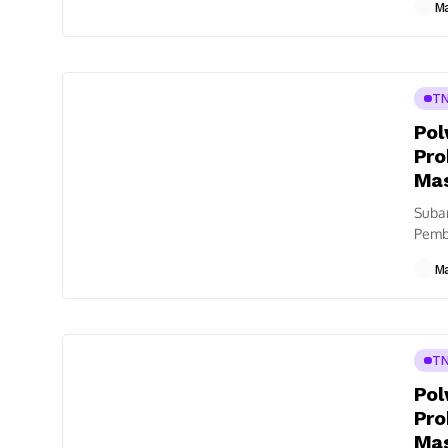
M
patro
TN
Pol
Pro
Mas
Suba
Pemb
Suba
M
patro
TN
Pol
Pro
Mas