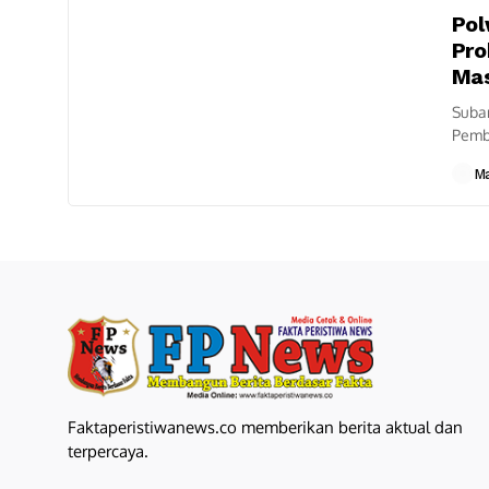
Pol
Pro
Mas
Suba
Pemb
Suba
M
patro
Faktaperistiwanews.co memberikan berita aktual dan
terpercaya.