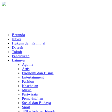
Beranda
News
Hukum dan Kriminal
Daerah
Tokoh
Pendidikan
Lainnya
Agama
Artis
Ekonomi dan Bisnis
Entertainment
Fashion
Kesehatan
Music
Pariwisata
Pemerintahan
Sosial dan Budaya
Sport
TNI – Polri – Brimob