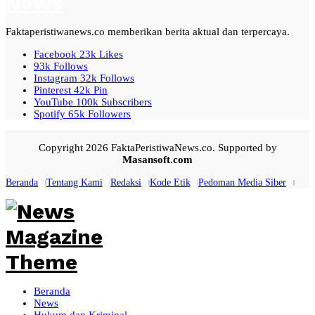
Faktaperistiwanews.co memberikan berita aktual dan terpercaya.
Facebook
23k
Likes
93k
Follows
Instagram
32k
Follows
Pinterest
42k
Pin
YouTube
100k
Subscribers
Spotify
65k
Followers
Copyright 2026 FaktaPeristiwaNews.co. Supported by
Masansoft.com
Beranda
Tentang Kami
Redaksi
Kode Etik
Pedoman Media Siber
Beranda
News