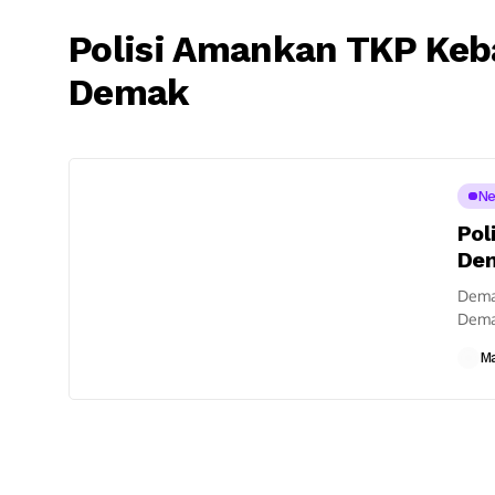
Polisi Amankan TKP Keb
Demak
N
Pol
De
Dema
Demak
tiga 
M