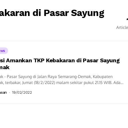
akaran di Pasar Sayung
Articl
ews
isi Amankan TKP Kebakaran di Pasar Sayung
mak
k - Pasar Sayung di Jalan Raya Semarang-Demak, Kabupaten
, terbakar, Jumat (18/2/2022) malam sekitar pukul 21.15 WIB. Ada
kios yang dilahap...
asan
19/02/2022