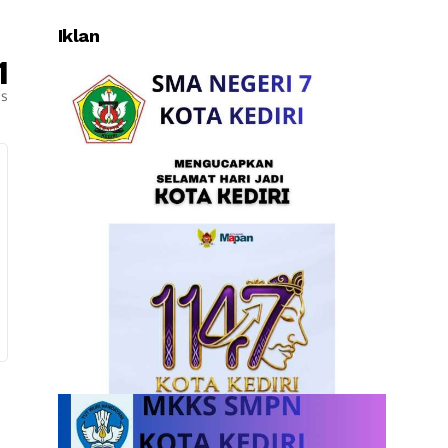
Iklan
1
es