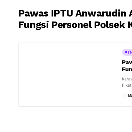
Pawas IPTU Anwarudin A
Fungsi Personel Polsek
TN
Paw
Fun
Karaw
Piket
Depa
M