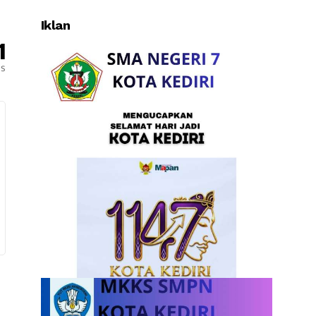
Iklan
1
es