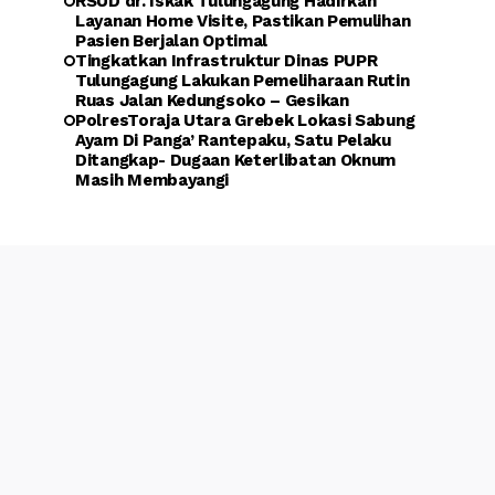
RSUD dr. Iskak Tulungagung Hadirkan
Layanan Home Visite, Pastikan Pemulihan
Pasien Berjalan Optimal
Tingkatkan Infrastruktur Dinas PUPR
Tulungagung Lakukan Pemeliharaan Rutin
Ruas Jalan Kedungsoko – Gesikan
PolresToraja Utara Grebek Lokasi Sabung
Ayam Di Panga’ Rantepaku, Satu Pelaku
Ditangkap- Dugaan Keterlibatan Oknum
Masih Membayangi