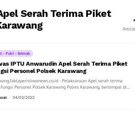
pel Serah Terima Piket
 Karawang
Articl
I - Polri - Brimob
as IPTU Anwarudin Apel Serah Terima Piket
gsi Personel Polsek Karawang
ang,faktaperistiwanews.co.id - Pelaksanaan Apel serah terima
 Fungsi Personel Polsek Karawang Polres Karawang, bertempat di
n Lapangan Apel Karawang dipimpin oleh Pawas IPTU...
asan
04/02/2022