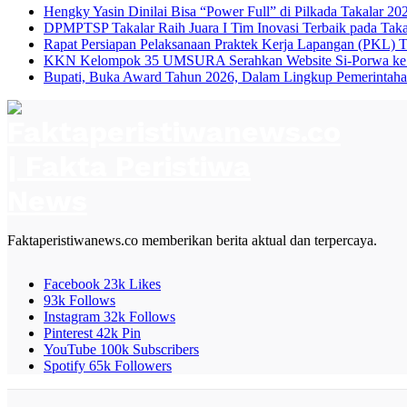
Hengky Yasin Dinilai Bisa “Power Full” di Pilkada Takalar 2
DPMPTSP Takalar Raih Juara I Tim Inovasi Terbaik pada Tak
Rapat Persiapan Pelaksanaan Praktek Kerja Lapangan (PKL) 
KKN Kelompok 35 UMSURA Serahkan Website Si-Porwa ke D
Bupati, Buka Award Tahun 2026, Dalam Lingkup Pemerintaha
Faktaperistiwanews.co memberikan berita aktual dan terpercaya.
Facebook
23k
Likes
93k
Follows
Instagram
32k
Follows
Pinterest
42k
Pin
YouTube
100k
Subscribers
Spotify
65k
Followers