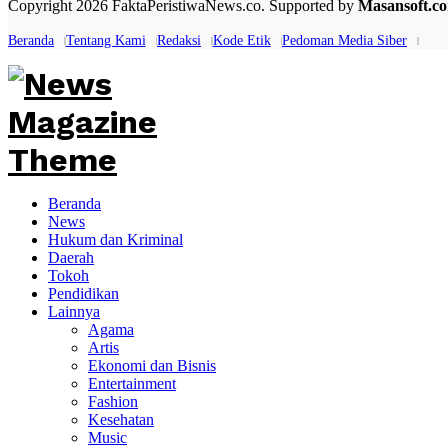
Copyright 2026 FaktaPeristiwaNews.co. Supported by
Masansoft.c
Beranda
Tentang Kami
Redaksi
Kode Etik
Pedoman Media Siber
Beranda
News
Hukum dan Kriminal
Daerah
Tokoh
Pendidikan
Lainnya
Agama
Artis
Ekonomi dan Bisnis
Entertainment
Fashion
Kesehatan
Music