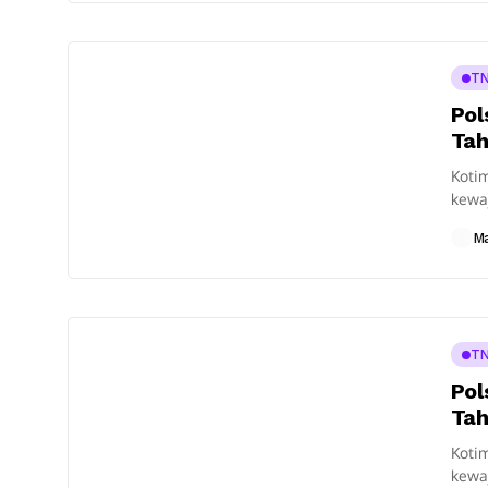
TN
Pol
Tah
Kotim
kewaj
Timur
M
TN
Pol
Tah
Kotim
kewaj