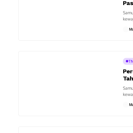
Pas
Samud
kewaj
Timur
M
TN
Per
Tah
Samud
kewaj
Timur
M