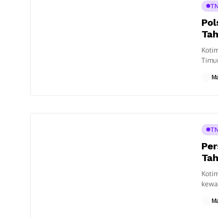
TN
Pol
Tah
Kotim
Timur
Polre
M
TN
Per
Tah
Kotim
kewaj
Timur
M