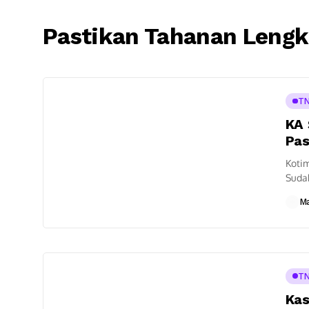
Pastikan Tahanan Leng
TN
KA 
Pas
Kotim
Sudah
Kotaw
M
TN
Kas