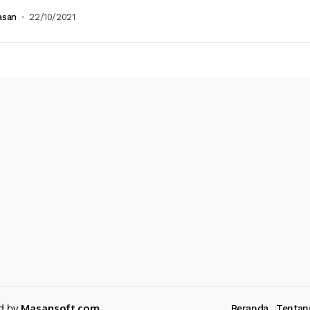
 melaksanakan kontrol tahanan dan ruang tahanan...
asan
22/10/2021
ed by
Masansoft.com
Beranda
Tentan