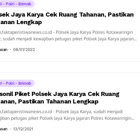
I - Polri - Brimob
sek Jaya Karya Cek Ruang Tahanan, Pastikan
anan Lengkap
,faktaperistiwanews.co.id - Polsek Jaya Karya Polres Kotawaringin
, sudah menjadi kewajiban petugas piket Polsek Jaya Karya jajaran
s Kotawaringin Timur melaksanakan kontrol tahanan...
asan
08/01/2022
I - Polri - Brimob
sonil Piket Polsek Jaya Karya Cek Ruang
anan, Pastikan Tahanan Lengkap
,faktaperistiwanews.co.id - Polsek Jaya Karya, sudah menjadi
iban petugas piket Polsek Jaya Karya jajaran Polres Kotawaringin
 melaksanakan kontrol tahanan dan ruang tahanan...
asan
13/12/2021