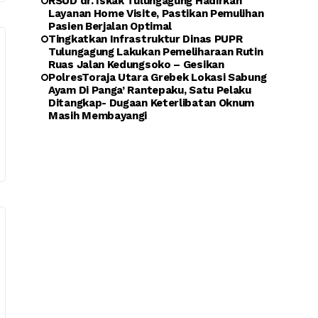
RSUD dr. Iskak Tulungagung Hadirkan
Layanan Home Visite, Pastikan Pemulihan
Pasien Berjalan Optimal
Tingkatkan Infrastruktur Dinas PUPR
Tulungagung Lakukan Pemeliharaan Rutin
Ruas Jalan Kedungsoko – Gesikan
PolresToraja Utara Grebek Lokasi Sabung
Ayam Di Panga’ Rantepaku, Satu Pelaku
Ditangkap- Dugaan Keterlibatan Oknum
Masih Membayangi