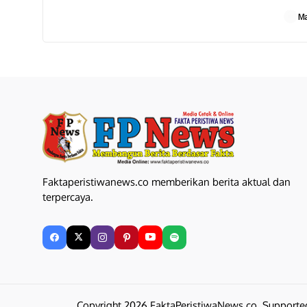
Timur
M
Faktaperistiwanews.co memberikan berita aktual dan
terpercaya.
Copyright 2026 FaktaPeristiwaNews.co. Support