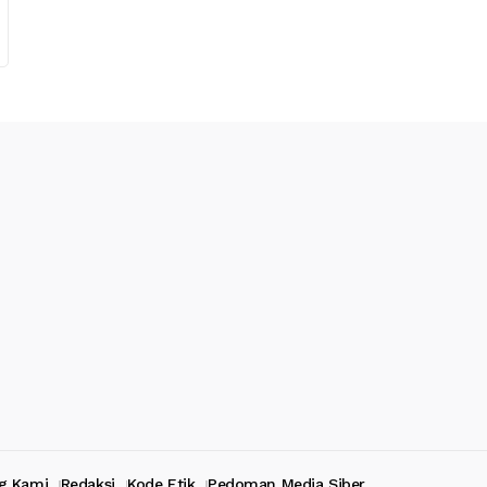
g Kami
Redaksi
Kode Etik
Pedoman Media Siber