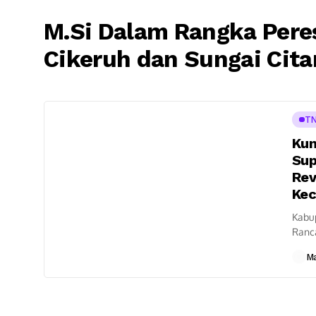
M.Si Dalam Rangka Peres
Cikeruh dan Sungai Cit
TN
Kun
Sup
Rev
Kec
Kabu
Ranc
Bandu
M
Peres