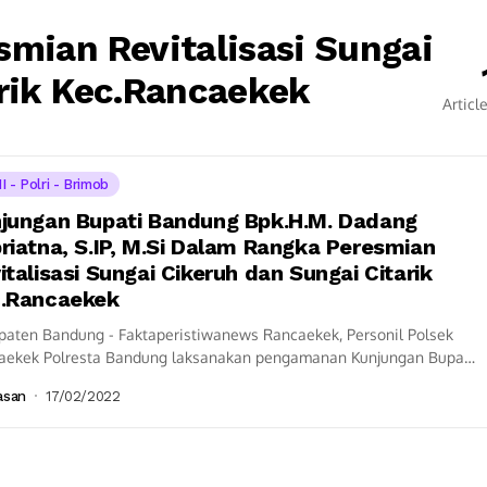
mian Revitalisasi Sungai
arik Kec.Rancaekek
Articl
I - Polri - Brimob
jungan Bupati Bandung Bpk.H.M. Dadang
riatna, S.IP, M.Si Dalam Rangka Peresmian
italisasi Sungai Cikeruh dan Sungai Citarik
.Rancaekek
paten Bandung - Faktaperistiwanews Rancaekek, Personil Polsek
aekek Polresta Bandung laksanakan pengamanan Kunjungan Bupati
ng Bpk.H.M. Dadang Supriatna, S.IP, M.Si Dalam Rangka
asan
17/02/2022
mian...