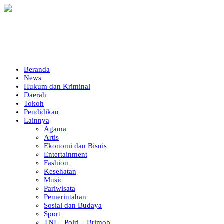
Beranda
News
Hukum dan Kriminal
Daerah
Tokoh
Pendidikan
Lainnya
Agama
Artis
Ekonomi dan Bisnis
Entertainment
Fashion
Kesehatan
Music
Pariwisata
Pemerintahan
Sosial dan Budaya
Sport
TNI – Polri – Brimob