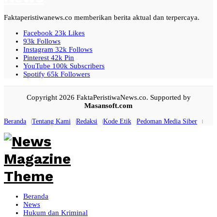
Faktaperistiwanews.co memberikan berita aktual dan terpercaya.
Facebook
23k
Likes
93k
Follows
Instagram
32k
Follows
Pinterest
42k
Pin
YouTube
100k
Subscribers
Spotify
65k
Followers
Copyright 2026 FaktaPeristiwaNews.co. Supported by
Masansoft.com
Beranda
Tentang Kami
Redaksi
Kode Etik
Pedoman Media Siber
Beranda
News
Hukum dan Kriminal