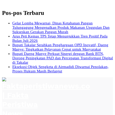
Pos-pos Terbaru
Gelar Lomba Mewarnai, Dinas Ketahanan Pangan
Tulungagung Mengenalkan Produk Makanan Unggulan Dan
Sukseskan Gerakan Pangan Murah
Arus Peti Kemas TPS Tetap Menunjukkan Tren Positif Pada
Bulan Juli 2026
Bupati Takalar Serahkan Penghargaan OPD Inovatif, Daeng
Manye: Tingkatkan Pelayanan Cepat untuk Masyarakat
Bupati Daeng Manye Perkuat Sinergi dengan Bank BTN,
Dorong Peningkatan PAD dan Percepatan Transformasi Digital
di Takalar
Eksekusi Objek Sengketa di Airmadidi Diwarnai Penolakan,
Proses Hukum Masih Berlanjut