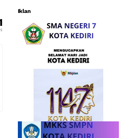
Iklan
1
es