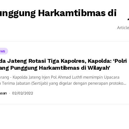
 Punggung Harkamtibmas di
Articl
ews
da Jateng Rotasi Tiga Kapolres, Kapolda: ‘Polri
ang Punggung Harkamtibmas di Wilayah’
rang - Kapolda Jateng Irjen Pol Ahmad Luthfi memimpin Upacara
 Terima Jabatan (Sertijab) yang digelar dengan penerapan protokol
atan di Ruang Kerja...
asan
02/02/2022