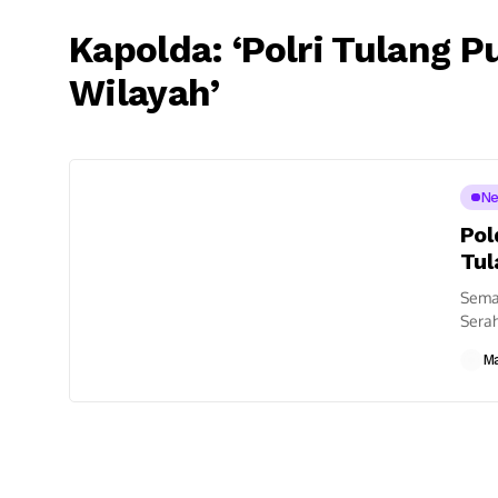
Kapolda: ‘Polri Tulang
Wilayah’
N
Pol
Tul
Sema
Serah
keseh
M