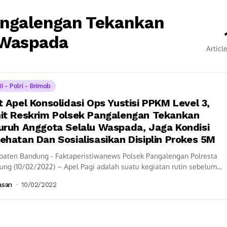
angalengan Tekankan
 Waspada
Articl
I - Polri - Brimob
t Apel Konsolidasi Ops Yustisi PPKM Level 3,
it Reskrim Polsek Pangalengan Tekankan
uruh Anggota Selalu Waspada, Jaga Kondisi
ehatan Dan Sosialisasikan Disiplin Prokes 5M
paten Bandung - Faktaperistiwanews Polsek Pangalengan Polresta
ng (10/02/2022) – Apel Pagi adalah suatu kegiatan rutin sebelum
ai aktifitas, dan menyampaikan juga informasi...
asan
10/02/2022