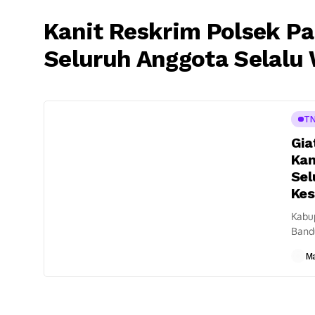
Kanit Reskrim Polsek P
Seluruh Anggota Selalu
TN
Gia
Kan
Sel
Kes
Kabu
Bandu
memul
M