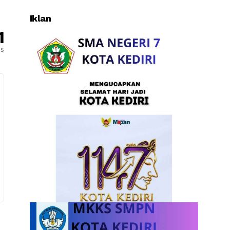
Iklan
1
es