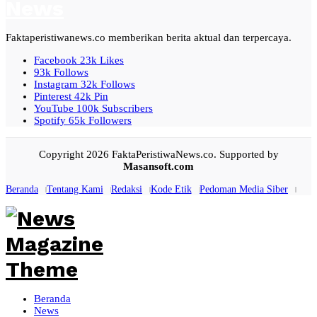
Faktaperistiwanews.co memberikan berita aktual dan terpercaya.
Facebook
23k
Likes
93k
Follows
Instagram
32k
Follows
Pinterest
42k
Pin
YouTube
100k
Subscribers
Spotify
65k
Followers
Copyright 2026 FaktaPeristiwaNews.co. Supported by
Masansoft.com
Beranda
Tentang Kami
Redaksi
Kode Etik
Pedoman Media Siber
Beranda
News