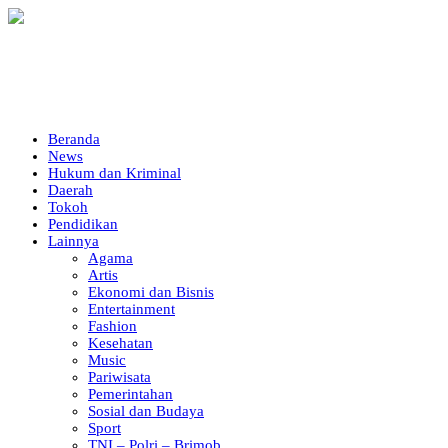
Beranda
News
Hukum dan Kriminal
Daerah
Tokoh
Pendidikan
Lainnya
Agama
Artis
Ekonomi dan Bisnis
Entertainment
Fashion
Kesehatan
Music
Pariwisata
Pemerintahan
Sosial dan Budaya
Sport
TNI – Polri – Brimob