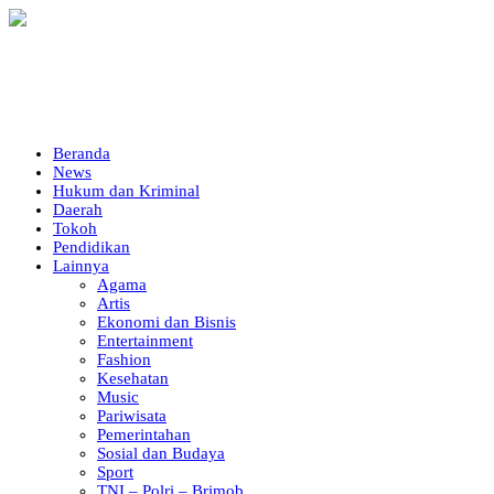
Beranda
News
Hukum dan Kriminal
Daerah
Tokoh
Pendidikan
Lainnya
Agama
Artis
Ekonomi dan Bisnis
Entertainment
Fashion
Kesehatan
Music
Pariwisata
Pemerintahan
Sosial dan Budaya
Sport
TNI – Polri – Brimob