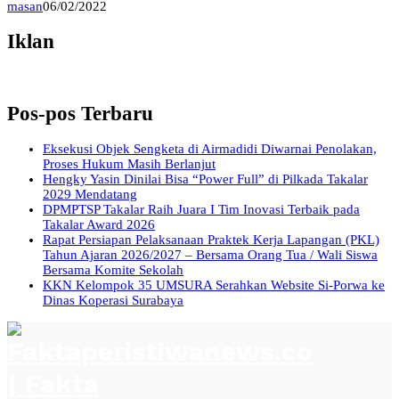
masan
06/02/2022
Iklan
Pos-pos Terbaru
Eksekusi Objek Sengketa di Airmadidi Diwarnai Penolakan,
Proses Hukum Masih Berlanjut
Hengky Yasin Dinilai Bisa “Power Full” di Pilkada Takalar
2029 Mendatang
DPMPTSP Takalar Raih Juara I Tim Inovasi Terbaik pada
Takalar Award 2026
Rapat Persiapan Pelaksanaan Praktek Kerja Lapangan (PKL)
Tahun Ajaran 2026/2027 – Bersama Orang Tua / Wali Siswa
Bersama Komite Sekolah
KKN Kelompok 35 UMSURA Serahkan Website Si-Porwa ke
Dinas Koperasi Surabaya