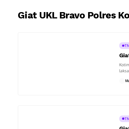
Giat UKL Bravo Polres 
TN
Gia
Kotim
laksa
Kabup
M
TN
Gia