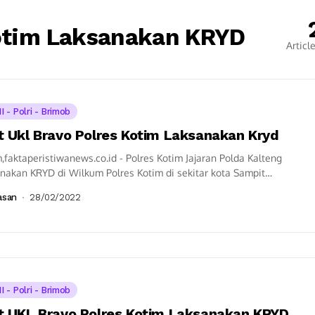
Kotim Laksanakan KRYD
Articl
I - Polri - Brimob
t Ukl Bravo Polres Kotim Laksanakan Kryd
,faktaperistiwanews.co.id - Polres Kotim Jajaran Polda Kalteng
nakan KRYD di Wilkum Polres Kotim di sekitar kota Sampit
aten Kotawaringin Timur Provinsi Kalimantan Tengah...
asan
28/02/2022
I - Polri - Brimob
t UKL Bravo Polres Kotim Laksanakan KRYD