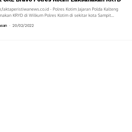
,faktaperistiwanews.co.id - Polres Kotim Jajaran Polda Kalteng
nakan KRYD di Wilkum Polres Kotim di sekitar kota Sampit
aten Kotawaringin Timur Provinsi Kalimantan Tengah...
asan
20/02/2022