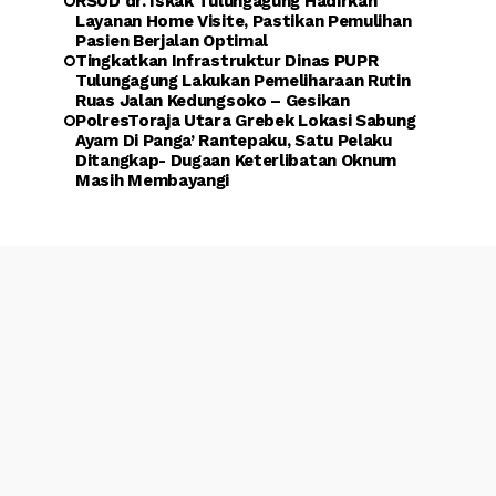
RSUD dr. Iskak Tulungagung Hadirkan
Layanan Home Visite, Pastikan Pemulihan
Pasien Berjalan Optimal
Tingkatkan Infrastruktur Dinas PUPR
Tulungagung Lakukan Pemeliharaan Rutin
Ruas Jalan Kedungsoko – Gesikan
PolresToraja Utara Grebek Lokasi Sabung
Ayam Di Panga’ Rantepaku, Satu Pelaku
Ditangkap- Dugaan Keterlibatan Oknum
Masih Membayangi