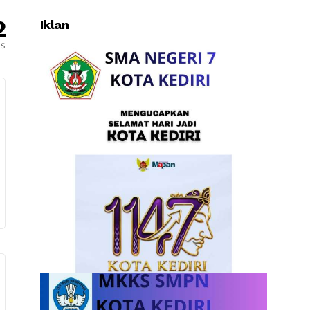
2
Iklan
es