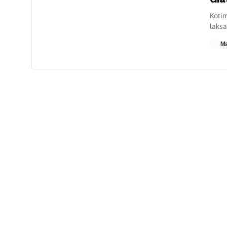
Kotim
laksa
Kabup
M