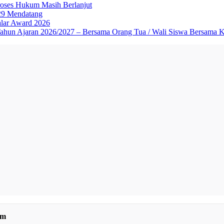
roses Hukum Masih Berlanjut
029 Mendatang
alar Award 2026
Tahun Ajaran 2026/2027 – Bersama Orang Tua / Wali Siswa Bersama 
om