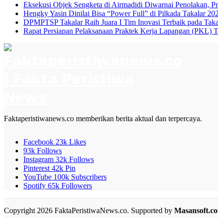
Eksekusi Objek Sengketa di Airmadidi Diwarnai Penolakan, P
Hengky Yasin Dinilai Bisa “Power Full” di Pilkada Takalar 2
DPMPTSP Takalar Raih Juara I Tim Inovasi Terbaik pada Tak
Rapat Persiapan Pelaksanaan Praktek Kerja Lapangan (PKL) 
Faktaperistiwanews.co memberikan berita aktual dan terpercaya.
Facebook
23k
Likes
93k
Follows
Instagram
32k
Follows
Pinterest
42k
Pin
YouTube
100k
Subscribers
Spotify
65k
Followers
Copyright 2026 FaktaPeristiwaNews.co. Supported by
Masansoft.c