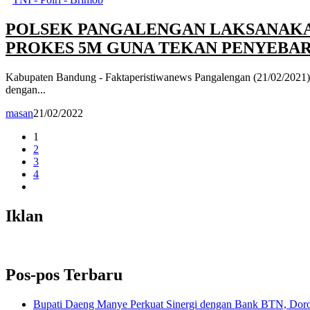
POLSEK PANGALENGAN LAKSANAKA
PROKES 5M GUNA TEKAN PENYEBARA
Kabupaten Bandung - Faktaperistiwanews Pangalengan (21/02/2021) -
dengan...
masan
21/02/2022
1
2
3
4
Iklan
Pos-pos Terbaru
Bupati Daeng Manye Perkuat Sinergi dengan Bank BTN, Doron