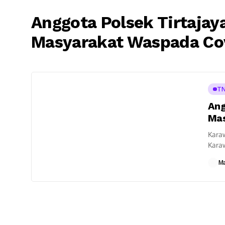
Anggota Polsek Tirtaja
Masyarakat Waspada Co
TN
Ang
Mas
Karaw
Kara
mengh
M