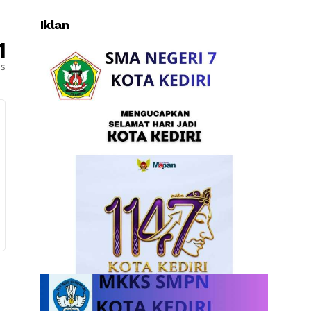
Iklan
1
es