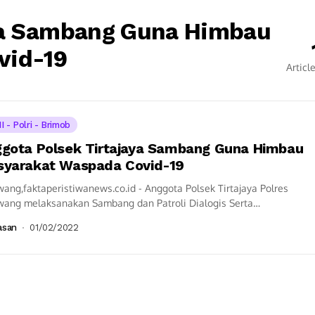
ya Sambang Guna Himbau
vid-19
Articl
I - Polri - Brimob
gota Polsek Tirtajaya Sambang Guna Himbau
yarakat Waspada Covid-19
ang,faktaperistiwanews.co.id - Anggota Polsek Tirtajaya Polres
wang melaksanakan Sambang dan Patroli Dialogis Serta
imbau agar masyarakat yang belum di Vaksin Dosis 1, 2...
asan
01/02/2022