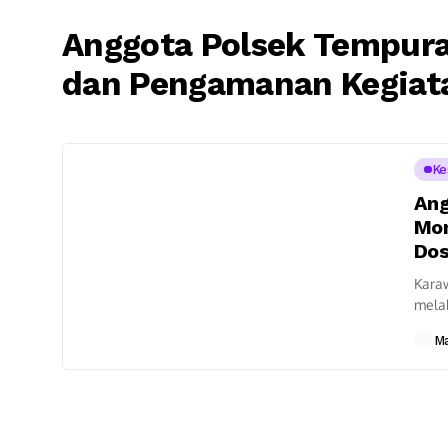
Anggota Polsek Tempur
dan Pengamanan Kegiata
Ke
Ang
Mon
Dos
Kara
mela
untu
M
Perce