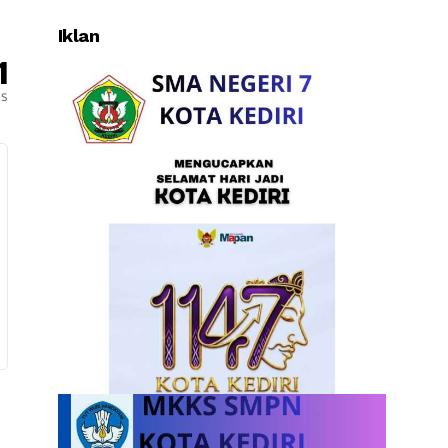
Iklan
1
es