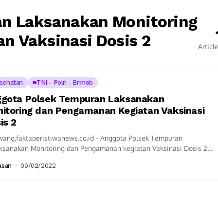
an Laksanakan Monitoring
n Vaksinasi Dosis 2
Articl
sehatan
TNI - Polri - Brimob
gota Polsek Tempuran Laksanakan
itoring dan Pengamanan Kegiatan Vaksinasi
is 2
wang,faktaperistiwanews.co.id - Anggota Polsek Tempuran
ksanakan Monitoring dan Pengamanan kegiatan Vaksinasi Dosis 2
k Usia 6-12 Tahun oleh Puskesmas Lemahduhur dalam rangka
asan
09/02/2022
patan...