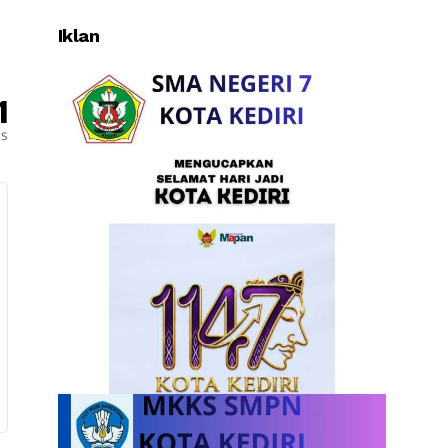
Iklan
1
es