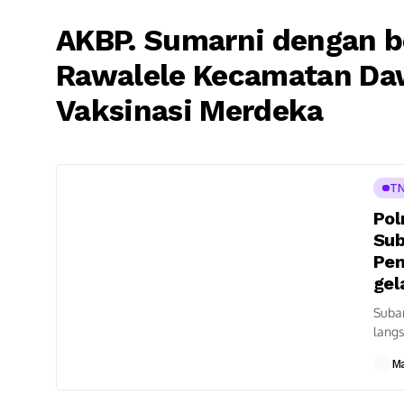
AKBP. Sumarni dengan 
Rawalele Kecamatan Da
Vaksinasi Merdeka
TN
Pol
Sub
Pem
gel
Suban
lang
Rawa
M