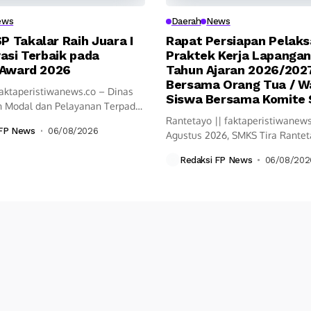
ews
Daerah
News
 Takalar Raih Juara I
Rapat Persiapan Pelak
asi Terbaik pada
Praktek Kerja Lapangan
 Award 2026
Tahun Ajaran 2026/202
Bersama Orang Tua / Wa
faktaperistiwanews.co – Dinas
Siswa Bersama Komite 
 Modal dan Pelayanan Terpadu
.
Rantetayo || faktaperistiwanews
 FP News
06/08/2026
Agustus 2026, SMKS Tira Rante
Menggelar rapat...
Redaksi FP News
06/08/202