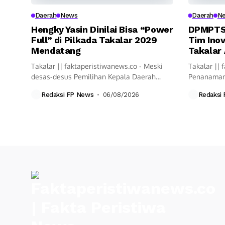
Daerah
News
Daerah
N
Hengky Yasin Dinilai Bisa “Power
DPMPTSP
Full” di Pilkada Takalar 2029
Tim Inov
Mendatang
Takalar
Takalar || faktaperistiwanews.co - Meski
Takalar || 
desas-desus Pemilihan Kepala Daerah
Penanaman
(Pilkada) belum pasti...
Satu Pintu..
Redaksi FP News
06/08/2026
Redaksi