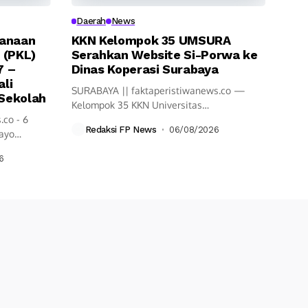
Daerah
News
sanaan
KKN Kelompok 35 UMSURA
 (PKL)
Serahkan Website Si-Porwa ke
7 –
Dinas Koperasi Surabaya
li
SURABAYA || faktaperistiwanews.co —
Sekolah
Kelompok 35 KKN Universitas
.co - 6
Muhammadiyah Surabaya (UMSURA)
Redaksi FP News
06/08/2026
tayo
merilis...
6