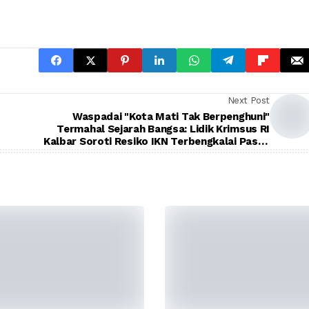
Next Post
Waspadai "Kota Mati Tak Berpenghuni"
Termahal Sejarah Bangsa: Lidik Krimsus RI
Kalbar Soroti Resiko IKN Terbengkalai Pasca
Putusan MK, Desak Transparansi Aset Triliunan
Rupiah