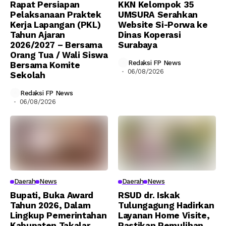
Rapat Persiapan
KKN Kelompok 35
Pelaksanaan Praktek
UMSURA Serahkan
Kerja Lapangan (PKL)
Website Si-Porwa ke
Tahun Ajaran
Dinas Koperasi
2026/2027 – Bersama
Surabaya
Orang Tua / Wali Siswa
Redaksi FP News
Bersama Komite
06/08/2026
Sekolah
Redaksi FP News
06/08/2026
Daerah
News
Daerah
News
Bupati, Buka Award
RSUD dr. Iskak
Tahun 2026, Dalam
Tulungagung Hadirkan
Lingkup Pemerintahan
Layanan Home Visite,
Kabupaten Takalar
Pastikan Pemulihan