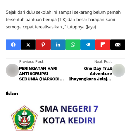
Sejak dari dulu sekolah ini sampai sekarang belum pernah
tersentuh bantuan berupa (TIK) dan besar harapan kami
semoga cepat terealisasikan.,” tutupnya.(Jaya)
Previous Post
Next Post
PERINGATAN HARI
One Day Trail
ANTIKORUPSI
Adventure
SEDUNIA (HARKODIA)
Bhayangkara Jelajah
2025KEJAKSAAN
Alam Luwu Sukses
TINGGI KALIMANTAN
Digelar, 2.389 Rider
Iklan
BARAT
Nikmati Petualangan
dan UMKM Lokal
Terangkat