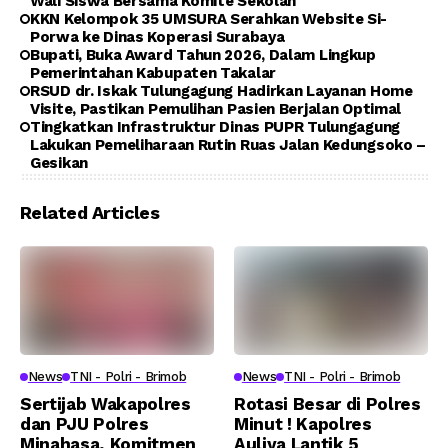
Wali Siswa Bersama Komite Sekolah
KKN Kelompok 35 UMSURA Serahkan Website Si-
Porwa ke Dinas Koperasi Surabaya
Bupati, Buka Award Tahun 2026, Dalam Lingkup
Pemerintahan Kabupaten Takalar
RSUD dr. Iskak Tulungagung Hadirkan Layanan Home
Visite, Pastikan Pemulihan Pasien Berjalan Optimal
Tingkatkan Infrastruktur Dinas PUPR Tulungagung
Lakukan Pemeliharaan Rutin Ruas Jalan Kedungsoko –
Gesikan
Related Articles
News
TNI - Polri - Brimob
News
TNI - Polri - Brimob
Sertijab Wakapolres
Rotasi Besar di Polres
dan PJU Polres
Minut ! Kapolres
Minahasa, Komitmen
Auliya Lantik 5