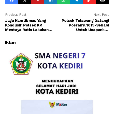
Previous Post
Next Post
Jaga Kamtibmas Yang
Polsek Telawang Datangi
Kondusif, Polsek KP.
Posramil 1015-Sebabi
Mentaya Rutin Lakukan
Untuk Ucapankan
Patroli Di Dermaga
Dirgahayu TNI Ke - 76.
Penyeberangan Sampit.
Iklan