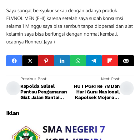
Saya sangat bersyukur sekali dengan adanya produk
FLVNOL MEN (FHI) karena setelah saya sudah konsumsi
selama 1 Minggu saya bisa sembuh tanpa dioperasi dan alat
kelamin saya bisa berfungsi dengan normal kembali,
ucapnya Runner.( Jaya )
Previous Post
Next Post
Kapolda Sulsel
HUT PGRI Ke 78 Dan
Pantau Pengamanan
Hari Guru Nasional,
Giat Jalan Santai
Kapolsek Mojoroto
Cawapres Gibran
Sampaikan Pesan
Lewat Udara
Antisipasi Kenakalan
Iklan
Remaja