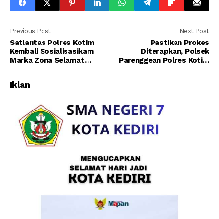
Previous Post
Next Post
Satlantas Polres Kotim
Pastikan Prokes
Kembali Sosialisasikam
Diterapkan, Polsek
Marka Zona Selamat
Parenggean Polres Kotim
Sekolah ( ZoSS ) Di Depan
Gelar Patroli di Titik
Sekolah
Keramaian
Iklan