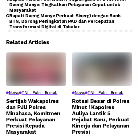
Daeng Manye: Tingkatkan Pelayanan Cepat untuk
Masyarakat
Bupati Daeng Manye Perkuat Sinergi dengan Bank
BTN, Dorong Peningkatan PAD dan Percepatan
Transformasi Digital di Takalar
Related Articles
News
TNI - Polri - Brimob
News
TNI - Polri - Brimob
Sertijab Wakapolres
Rotasi Besar di Polres
dan PJU Polres
Minut ! Kapolres
Minahasa, Komitmen
Auliya Lantik 5
Perkuat Pelayanan
Pejabat Baru, Perkuat
Presisi Kepada
Kinerja dan Pelayanan
Masyarakat
Presisi