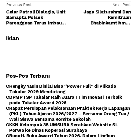
Previous Post
Next Post
Gelar Patroli Dialogis, Unit
Jaga Silaturahmi Dan
Samapta Polsek
Kemitraan
Parenggean Terus Imbau
Bhabinkamtibmas
Prokes dan Kamtibmas
Sambang ke Kantor Lurah
Iklan
Pos-Pos Terbaru
Hengky Yasin Dinilai Bisa “Power Full” di Pilkada
Takalar 2029 Mendatang
DPMPTSP Takalar Raih Juara I Tim Inovasi Terbaik
pada Takalar Award 2026
Rapat Persiapan Pelaksanaan Praktek Kerja Lapangan
(PKL) Tahun Ajaran 2026/2027 – Bersama Orang Tua /
Wali Siswa Bersama Komite Sekolah
KKN Kelompok 35 UMSURA Serahkan Website Si-
Porwa ke Dinas Koperasi Surabaya
Bupati, Buka Award Tahun 2026, Dalam Lingkup