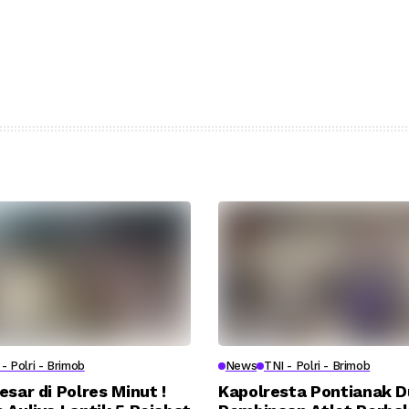
- Polri - Brimob
News
TNI - Polri - Brimob
esar di Polres Minut !
Kapolresta Pontianak 