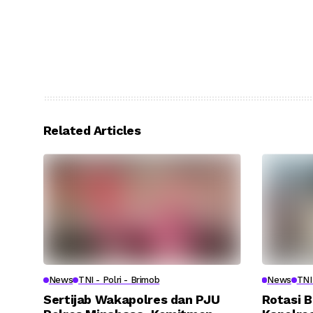
Related Articles
News
TNI - Polri - Brimob
News
TNI 
Sertijab Wakapolres dan PJU
Rotasi B