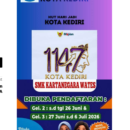
st
n
A