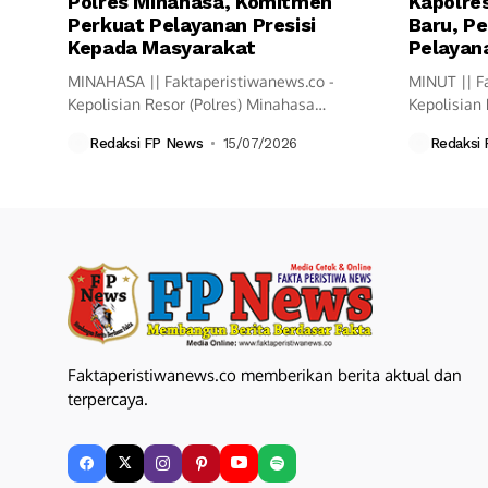
Polres Minahasa, Komitmen
Kapolres
Perkuat Pelayanan Presisi
Baru, Pe
Kepada Masyarakat
Pelayana
MINAHASA || Faktaperistiwanews.co -
MINUT || F
Kepolisian Resor (Polres) Minahasa
Kepolisian 
melaksanakan upacara Serah Terima
resmi mela
Redaksi FP News
15/07/2026
Redaksi
Jabatan...
Faktaperistiwanews.co memberikan berita aktual dan
terpercaya.