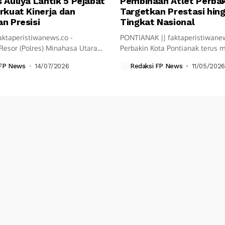
 Auliya Lantik 5 Pejabat
Pembinaan Atlet Perbak
rkuat Kinerja dan
Targetkan Prestasi hin
n Presisi
Tingkat Nasional
aktaperistiwanews.co -
PONTIANAK || faktaperistiwane
Resor (Polres) Minahasa Utara
Perbakin Kota Pontianak terus
ksanakan upacara Serah...
langkah pembinaan olahraga...
 FP News
14/07/2026
Redaksi FP News
11/05/2026