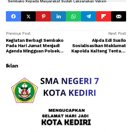
Sembako Kepada Masyarakat Sudah Laksanakan Vaksin
Previous Post
Next Post
Kegiatan Berbagi Sembako
Aipda Edi Susilo
Pada Hari Jumat Menjadi
Sosialisasikan Maklumat
Agenda Mingguan Polsek
Kapolda Kalteng Tentang
Kolam
Larangan Karhutla di Desa
Pangkalan Banteng
Iklan