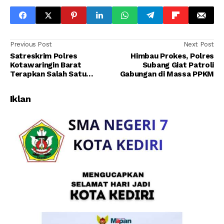
Previous Post
Next Post
Satreskrim Polres
Himbau Prokes, Polres
Kotawaringin Barat
Subang Giat Patroli
Terapkan Salah Satu
Gabungan di Massa PPKM
Protokol Kesehatan,
Mencuci Tangan Sebelum
Iklan
Masuk Keruang Kerja