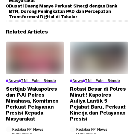
Masyarakat
Bupati Daeng Manye Perkuat Sinergi dengan Bank
BTN, Dorong Peningkatan PAD dan Percepatan
Transformasi Digital di Takalar
Related Articles
News
TNI - Polri - Brimob
News
TNI - Polri - Brimob
Sertijab Wakapolres
Rotasi Besar di Polres
dan PJU Polres
Minut ! Kapolres
Minahasa, Komitmen
Auliya Lantik 5
Perkuat Pelayanan
Pejabat Baru, Perkuat
Presisi Kepada
Kinerja dan Pelayanan
Masyarakat
Presisi
Redaksi FP News
Redaksi FP News