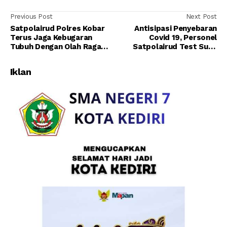
Previous Post
Next Post
Satpolairud Polres Kobar
Antisipasi Penyebaran
Terus Jaga Kebugaran
Covid 19, Personel
Tubuh Dengan Olah Raga
Satpolairud Test Suhu
Ringan Setelah Laksanaan
Tubuh Sebelum Laksanakan
Apel Pagi
Apel Pagi
Iklan