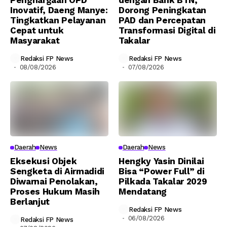
Penghargaan OPD
dengan Bank BTN,
Inovatif, Daeng Manye:
Dorong Peningkatan
Tingkatkan Pelayanan
PAD dan Percepatan
Cepat untuk
Transformasi Digital di
Masyarakat
Takalar
Redaksi FP News
Redaksi FP News
08/08/2026
07/08/2026
Daerah
News
Daerah
News
Eksekusi Objek
Hengky Yasin Dinilai
Sengketa di Airmadidi
Bisa “Power Full” di
Diwarnai Penolakan,
Pilkada Takalar 2029
Proses Hukum Masih
Mendatang
Berlanjut
Redaksi FP News
06/08/2026
Redaksi FP News