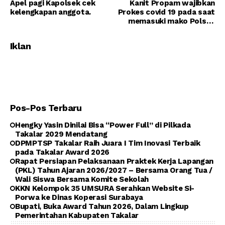
Apel pagi Kapolsek cek
Kanit Propam wajibkan
kelengkapan anggota.
Prokes covid 19 pada saat
memasuki mako Polsek
Kota besi.
Iklan
Pos-Pos Terbaru
Hengky Yasin Dinilai Bisa “Power Full” di Pilkada
Takalar 2029 Mendatang
DPMPTSP Takalar Raih Juara I Tim Inovasi Terbaik
pada Takalar Award 2026
Rapat Persiapan Pelaksanaan Praktek Kerja Lapangan
(PKL) Tahun Ajaran 2026/2027 – Bersama Orang Tua /
Wali Siswa Bersama Komite Sekolah
KKN Kelompok 35 UMSURA Serahkan Website Si-
Porwa ke Dinas Koperasi Surabaya
Bupati, Buka Award Tahun 2026, Dalam Lingkup
Pemerintahan Kabupaten Takalar