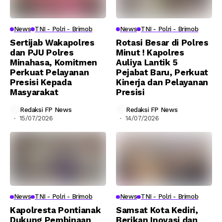
News
TNI - Polri - Brimob
News
TNI - Polri - Brimob
Sertijab Wakapolres
Rotasi Besar di Polres
dan PJU Polres
Minut ! Kapolres
Minahasa, Komitmen
Auliya Lantik 5
Perkuat Pelayanan
Pejabat Baru, Perkuat
Presisi Kepada
Kinerja dan Pelayanan
Masyarakat
Presisi
Redaksi FP News
Redaksi FP News
15/07/2026
14/07/2026
News
TNI - Polri - Brimob
News
TNI - Polri - Brimob
Kapolresta Pontianak
Samsat Kota Kediri,
Dukung Pembinaan
Berikan Inovasi dan