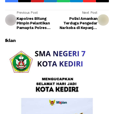
Previous Post
Next Post
Kapolres Bitung
Polisi Amankan
Pimpin Pelantikan
Terduga Pengedar
Pamapta Polres
Narkoba di Kepanjen
Bitung, Wujud
Malang 21 Poket
Peningkatan
Sabu Disita
Iklan
Pelayanan Publik