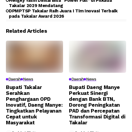
Hengky Yasin Dinilai Bisa “Power Full” di Pilkada
Takalar 2029 Mendatang
DPMPTSP Takalar Raih Juara I Tim Inovasi Terbaik
pada Takalar Award 2026
Related Articles
Daerah
News
Daerah
News
Bupati Takalar
Bupati Daeng Manye
Serahkan
Perkuat Sinergi
Penghargaan OPD
dengan Bank BTN,
Inovatif, Daeng Manye:
Dorong Peningkatan
Tingkatkan Pelayanan
PAD dan Percepatan
Cepat untuk
Transformasi Digital di
Masyarakat
Takalar