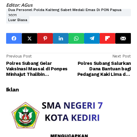
Editor: AGus
Dua Personel Polda Kalteng Sabet Medali Emas Di PON Papua
2021
Luar Biasa
Previous Post
Next Post
Polres Subang Gelar
Polres Subang Salurkan
Vaksinasi Massal di Ponpes
Dana Bantuan bagi
Minhajut Thalibin
Pedagang Kaki Lima dan
Patokbeusi dan Klinik
Warung
Bhayangkara
Iklan