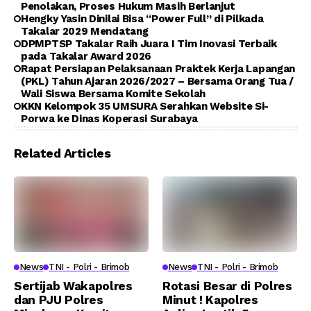
Penolakan, Proses Hukum Masih Berlanjut
Hengky Yasin Dinilai Bisa “Power Full” di Pilkada
Takalar 2029 Mendatang
DPMPTSP Takalar Raih Juara I Tim Inovasi Terbaik
pada Takalar Award 2026
Rapat Persiapan Pelaksanaan Praktek Kerja Lapangan
(PKL) Tahun Ajaran 2026/2027 – Bersama Orang Tua /
Wali Siswa Bersama Komite Sekolah
KKN Kelompok 35 UMSURA Serahkan Website Si-
Porwa ke Dinas Koperasi Surabaya
Related Articles
News
TNI - Polri - Brimob
News
TNI - Polri - Brimob
Sertijab Wakapolres
Rotasi Besar di Polres
dan PJU Polres
Minut ! Kapolres