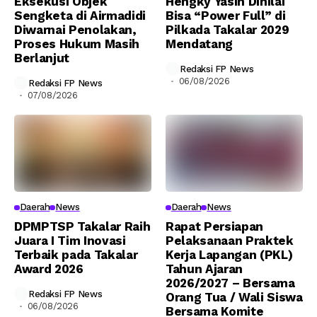
Eksekusi Objek
Hengky Yasin Dinilai
Sengketa di Airmadidi
Bisa “Power Full” di
Diwarnai Penolakan,
Pilkada Takalar 2029
Proses Hukum Masih
Mendatang
Berlanjut
Redaksi FP News
06/08/2026
Redaksi FP News
07/08/2026
Daerah
News
Daerah
News
DPMPTSP Takalar Raih
Rapat Persiapan
Juara I Tim Inovasi
Pelaksanaan Praktek
Terbaik pada Takalar
Kerja Lapangan (PKL)
Award 2026
Tahun Ajaran
2026/2027 – Bersama
Redaksi FP News
Orang Tua / Wali Siswa
06/08/2026
Bersama Komite