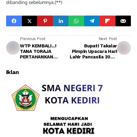
dibanding sebelumnya.(**)
Previous Post
Next Post
WTP KEMBALI...!
Bupati Takalar
TANA TORAJA
Pimpin Upacara Hari
PERTAHANKAN
Lahir Pancasila 2026,
KOMITMEN
Tegaskan Pancasila
KEUANGAN BERSIH
Sebagai Fondasi
Iklan
Perdamaian