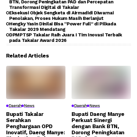
BTN, Dorong Peningkatan PAD dan Percepatan
Transformasi Digital di Takalar
Eksekusi Objek Sengketa di Airmadidi Diwarnai
Penolakan, Proses Hukum Masih Berlanjut
Hengky Yasin Dinilai Bisa “Power Full” di Pilkada
Takalar 2029 Mendatang
DPMPTSP Takalar Raih Juara I Tim Inovasi Terbaik
pada Takalar Award 2026
Related Articles
Daerah
News
Daerah
News
Bupati Takalar
Bupati Daeng Manye
Serahkan
Perkuat Sinergi
Penghargaan OPD
dengan Bank BTN,
Inovatif, Daeng Manye:
Dorong Peningkatan