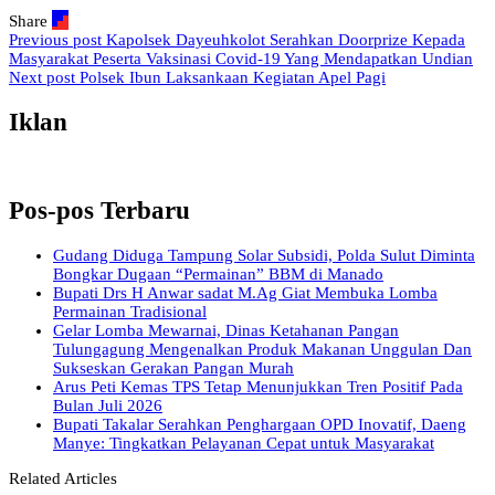
Share
Previous post
Kapolsek Dayeuhkolot Serahkan Doorprize Kepada
Masyarakat Peserta Vaksinasi Covid-19 Yang Mendapatkan Undian
Next post
Polsek Ibun Laksankaan Kegiatan Apel Pagi
Iklan
Pos-pos Terbaru
Gudang Diduga Tampung Solar Subsidi, Polda Sulut Diminta
Bongkar Dugaan “Permainan” BBM di Manado
Bupati Drs H Anwar sadat M.Ag Giat Membuka Lomba
Permainan Tradisional
Gelar Lomba Mewarnai, Dinas Ketahanan Pangan
Tulungagung Mengenalkan Produk Makanan Unggulan Dan
Sukseskan Gerakan Pangan Murah
Arus Peti Kemas TPS Tetap Menunjukkan Tren Positif Pada
Bulan Juli 2026
Bupati Takalar Serahkan Penghargaan OPD Inovatif, Daeng
Manye: Tingkatkan Pelayanan Cepat untuk Masyarakat
Related Articles