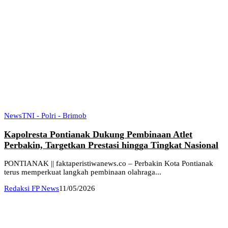
News
TNI - Polri - Brimob
Kapolresta Pontianak Dukung Pembinaan Atlet
Perbakin, Targetkan Prestasi hingga Tingkat Nasional
PONTIANAK || faktaperistiwanews.co – Perbakin Kota Pontianak
terus memperkuat langkah pembinaan olahraga...
Redaksi FP News
11/05/2026