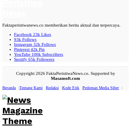
Faktaperistiwanews.co memberikan berita aktual dan terpercaya.
Facebook
23k
Likes
93k
Follows
Instagram
32k
Follows
Pinterest
42k
Pin
YouTube
100k
Subscribers
Spotify
65k
Followers
Copyright 2026 FaktaPeristiwaNews.co. Supported by
Masansoft.com
Beranda
Tentang Kami
Redaksi
Kode Etik
Pedoman Media Siber