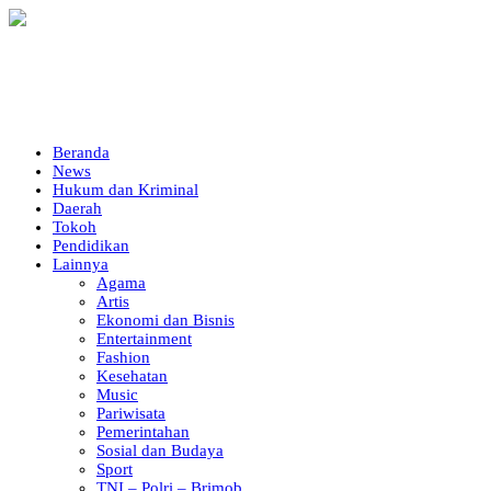
Beranda
News
Hukum dan Kriminal
Daerah
Tokoh
Pendidikan
Lainnya
Agama
Artis
Ekonomi dan Bisnis
Entertainment
Fashion
Kesehatan
Music
Pariwisata
Pemerintahan
Sosial dan Budaya
Sport
TNI – Polri – Brimob