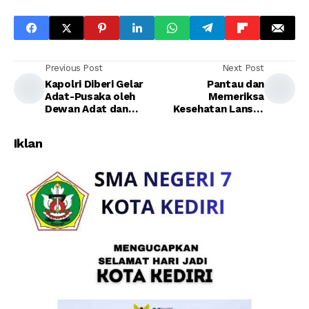
Previous Post
Next Post
Kapolri Diberi Gelar
Pantau dan
Adat-Pusaka oleh
Memeriksa
Dewan Adat dan
Kesehatan Lansia,
Kerajaan di Sulawesi
Pemdes Balerejo
Selatan
Gelar Posyandu
Iklan
Lansia