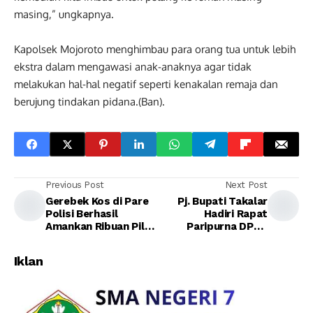
masing,” ungkapnya.
Kapolsek Mojoroto menghimbau para orang tua untuk lebih
ekstra dalam mengawasi anak-anaknya agar tidak
melakukan hal-hal negatif seperti kenakalan remaja dan
berujung tindakan pidana.(Ban).
Previous Post
Next Post
Gerebek Kos di Pare
Pj. Bupati Takalar
Polisi Berhasil
Hadiri Rapat
Amankan Ribuan Pil
Paripurna DPRD
Dobel L
dalam Rangka
Pembahasan LKPJ
Iklan
Tahun 2023 dan
Ranperda Perubahan
Keempat atas Perda
No 7 Tahun 2016