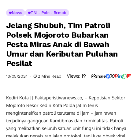
News
TNI - Polri - Brimob
Jelang Shubuh, Tim Patroli
Polsek Mojoroto Bubarkan
Pesta Miras Anak di Bawah
Umur dan Keributan Puluhan
Pesilat
Views:
19
13/05/2024
2 Mins Read
Share
Kediri Kota || Faktaperistiwanews.co, – Kepolisian Sektor
Mojoroto Resor Kediri Kota Polda Jatim terus
mengintensifkan patroli terutama di jam – jam rawan
terjadinya gangguan Kamtibmas dan kriminalitas. Patroli
yang melibatkan seluruh satuan unit fungsi ini tidak hanya
melakukan penyisiran jalan protokol, tapi juga obyek vital,