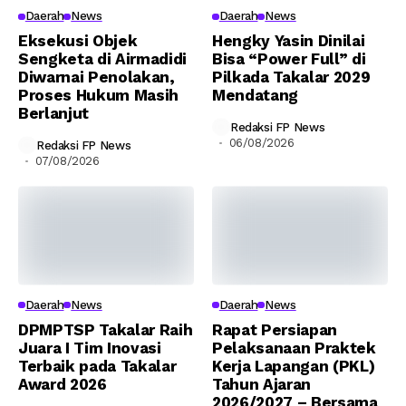
Daerah
News
Daerah
News
Eksekusi Objek
Hengky Yasin Dinilai
Sengketa di Airmadidi
Bisa “Power Full” di
Diwarnai Penolakan,
Pilkada Takalar 2029
Proses Hukum Masih
Mendatang
Berlanjut
Redaksi FP News
06/08/2026
Redaksi FP News
07/08/2026
Daerah
News
Daerah
News
DPMPTSP Takalar Raih
Rapat Persiapan
Juara I Tim Inovasi
Pelaksanaan Praktek
Terbaik pada Takalar
Kerja Lapangan (PKL)
Award 2026
Tahun Ajaran
2026/2027 – Bersama