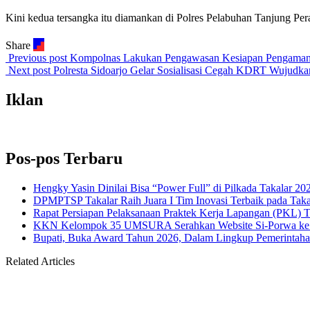
Kini kedua tersangka itu diamankan di Polres Pelabuhan Tanjung P
Share
Previous post
Kompolnas Lakukan Pengawasan Kesiapan Pengamana
Next post
Polresta Sidoarjo Gelar Sosialisasi Cegah KDRT Wujudka
Iklan
Pos-pos Terbaru
Hengky Yasin Dinilai Bisa “Power Full” di Pilkada Takalar 2
DPMPTSP Takalar Raih Juara I Tim Inovasi Terbaik pada Tak
Rapat Persiapan Pelaksanaan Praktek Kerja Lapangan (PKL) 
KKN Kelompok 35 UMSURA Serahkan Website Si-Porwa ke D
Bupati, Buka Award Tahun 2026, Dalam Lingkup Pemerintaha
Related Articles