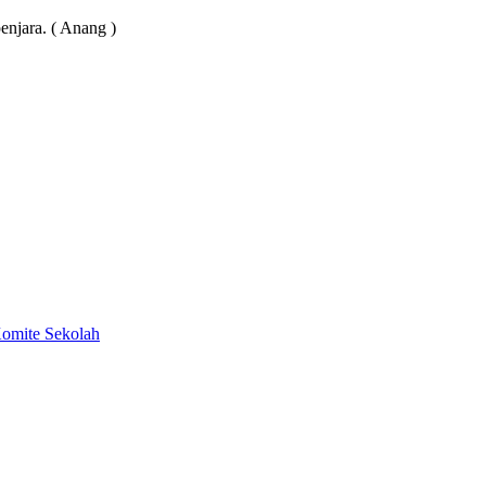
njara. ( Anang )
Komite Sekolah