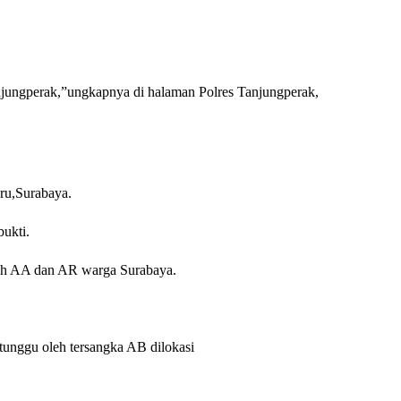
njungperak,”ungkapnya di halaman Polres Tanjungperak,
aru,Surabaya.
ukti.
lah AA dan AR warga Surabaya.
tunggu oleh tersangka AB dilokasi