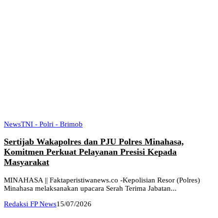
News
TNI - Polri - Brimob
Sertijab Wakapolres dan PJU Polres Minahasa,
Komitmen Perkuat Pelayanan Presisi Kepada
Masyarakat
MINAHASA || Faktaperistiwanews.co -Kepolisian Resor (Polres)
Minahasa melaksanakan upacara Serah Terima Jabatan...
Redaksi FP News
15/07/2026