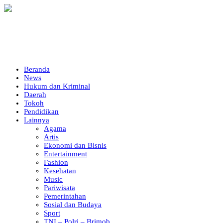
Beranda
News
Hukum dan Kriminal
Daerah
Tokoh
Pendidikan
Lainnya
Agama
Artis
Ekonomi dan Bisnis
Entertainment
Fashion
Kesehatan
Music
Pariwisata
Pemerintahan
Sosial dan Budaya
Sport
TNI – Polri – Brimob