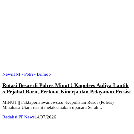
News
TNI - Polri - Brimob
Rotasi Besar di Polres Minut ! Kapolres Auliya Lantik
5 Pejabat Baru, Perkuat Kinerja dan Pelayanan Presisi
MINUT || Faktaperistiwanews.co -Kepolisian Resor (Polres)
Minahasa Utara resmi melaksanakan upacara Serah...
Redaksi FP News
14/07/2026