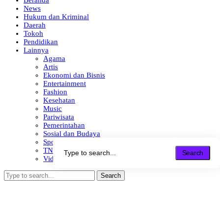
Beranda
News
Hukum dan Kriminal
Daerah
Tokoh
Pendidikan
Lainnya
Agama
Artis
Ekonomi dan Bisnis
Entertainment
Fashion
Kesehatan
Music
Pariwisata
Pemerintahan
Sosial dan Budaya
Sport
TNI – Polri – Brimob
Search
Video
Search