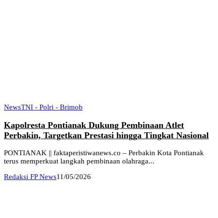
News
TNI - Polri - Brimob
Kapolresta Pontianak Dukung Pembinaan Atlet
Perbakin, Targetkan Prestasi hingga Tingkat Nasional
PONTIANAK || faktaperistiwanews.co – Perbakin Kota Pontianak
terus memperkuat langkah pembinaan olahraga...
Redaksi FP News
11/05/2026