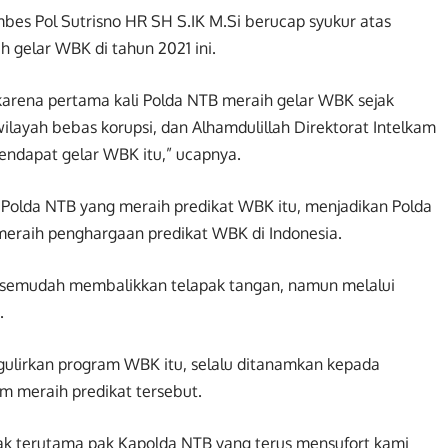
mbes Pol Sutrisno HR SH S.IK M.Si berucap syukur atas
h gelar WBK di tahun 2021 ini.
a, karena pertama kali Polda NTB meraih gelar WBK sejak
 wilayah bebas korupsi, dan Alhamdulillah Direktorat Intelkam
endapat gelar WBK itu,” ucapnya.
di Polda NTB yang meraih predikat WBK itu, menjadikan Polda
meraih penghargaan predikat WBK di Indonesia.
dak semudah membalikkan telapak tangan, namun melalui
.
ulirkan program WBK itu, selalu ditanamkan kepada
kam meraih predikat tersebut.
ihak terutama pak Kapolda NTB yang terus mensufort kami