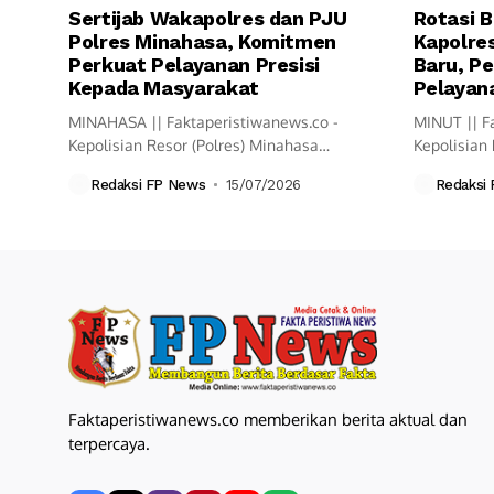
Sertijab Wakapolres dan PJU
Rotasi B
Polres Minahasa, Komitmen
Kapolres
Perkuat Pelayanan Presisi
Baru, Pe
Kepada Masyarakat
Pelayana
MINAHASA || Faktaperistiwanews.co -
MINUT || F
Kepolisian Resor (Polres) Minahasa
Kepolisian 
melaksanakan upacara Serah Terima
resmi mela
Redaksi FP News
15/07/2026
Redaksi
Jabatan...
Faktaperistiwanews.co memberikan berita aktual dan
terpercaya.