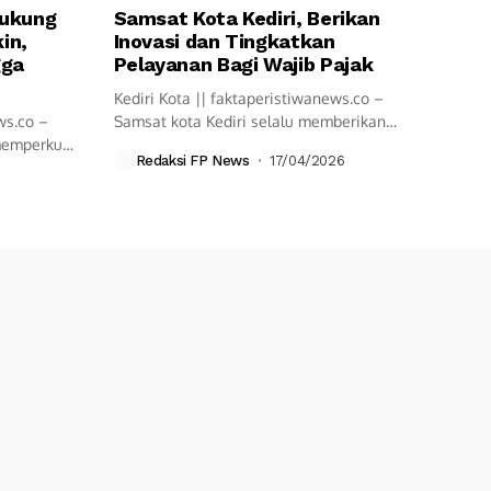
Dukung
Samsat Kota Kediri, Berikan
in,
Inovasi dan Tingkatkan
gga
Pelayanan Bagi Wajib Pajak
Kediri Kota || faktaperistiwanews.co –
ws.co –
Samsat kota Kediri selalu memberikan
 memperkuat
pelayanan cepat...
Redaksi FP News
17/04/2026