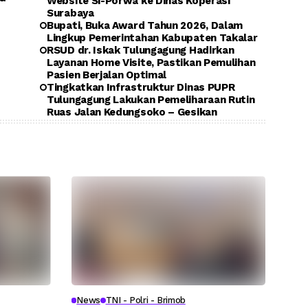
Website Si-Porwa ke Dinas Koperasi
Surabaya
Bupati, Buka Award Tahun 2026, Dalam
Lingkup Pemerintahan Kabupaten Takalar
RSUD dr. Iskak Tulungagung Hadirkan
Layanan Home Visite, Pastikan Pemulihan
Pasien Berjalan Optimal
Tingkatkan Infrastruktur Dinas PUPR
Tulungagung Lakukan Pemeliharaan Rutin
Ruas Jalan Kedungsoko – Gesikan
News
TNI - Polri - Brimob