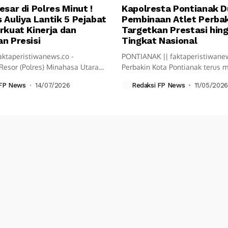
esar di Polres Minut !
Kapolresta Pontianak 
 Auliya Lantik 5 Pejabat
Pembinaan Atlet Perbak
rkuat Kinerja dan
Targetkan Prestasi hin
n Presisi
Tingkat Nasional
aktaperistiwanews.co -
PONTIANAK || faktaperistiwane
Resor (Polres) Minahasa Utara
Perbakin Kota Pontianak terus
ksanakan upacara Serah...
langkah pembinaan olahraga...
 FP News
14/07/2026
Redaksi FP News
11/05/2026