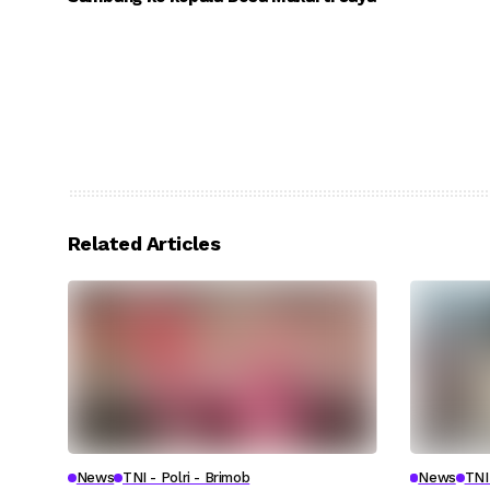
Related Articles
News
TNI - Polri - Brimob
News
TNI 