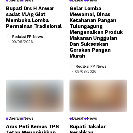
Daerah
News
Daerah
News
Bupati Drs H Anwar
Gelar Lomba
sadat M.Ag Giat
Mewarnai, Dinas
Membuka Lomba
Ketahanan Pangan
Permainan Tradisional
Tulungagung
Mengenalkan Produk
Redaksi FP News
Makanan Unggulan
09/08/2026
Dan Sukseskan
Gerakan Pangan
Murah
Redaksi FP News
09/08/2026
Daerah
News
Daerah
News
Arus Peti Kemas TPS
Bupati Takalar
Tetap Menunjukkan
Serahkan