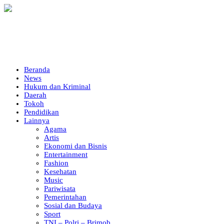
Beranda
News
Hukum dan Kriminal
Daerah
Tokoh
Pendidikan
Lainnya
Agama
Artis
Ekonomi dan Bisnis
Entertainment
Fashion
Kesehatan
Music
Pariwisata
Pemerintahan
Sosial dan Budaya
Sport
TNI – Polri – Brimob