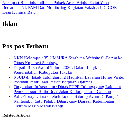
Next post
Bhabinkamtibmas Polsek Arsel Bripka Ketut Yana
Bersama TNI, PAM Dan Monitoring Kegiatan Vaksinasi Di GOR
Desa Kumpai Batu
Iklan
Pos-pos Terbaru
KKN Kelompok 35 UMSURA Serahkan Website Si-Porwa ke
Dinas Koperasi Surabaya
Bupati, Buka Award Tahun 2026, Dalam Lingkup
Pemerintahan Kabupaten Takalar
RSUD dr. Iskak Tulungagung Hadirkan Layanan Home Visite,
Pastikan Pemulihan Pasien Berjalan Optimal
Tingkatkan Infrastruktur Dinas PUPR Tulungagung Lakukan
Pemeliharaan Rutin Ruas Jalan Kedungsoko – Gesikan
PolresToraja Utara Grebek Lokasi Sabung Ayam Di Panga’
Rantepaku, Satu Pelaku Ditangkap- Dugaan Keterlibatan
Oknum Masih Membayangi
Related Articles