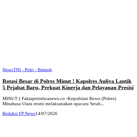
News
TNI - Polri - Brimob
Rotasi Besar di Polres Minut ! Kapolres Auliya Lantik
5 Pejabat Baru, Perkuat Kinerja dan Pelayanan Presisi
MINUT || Faktaperistiwanews.co -Kepolisian Resor (Polres)
Minahasa Utara resmi melaksanakan upacara Serah...
Redaksi FP News
14/07/2026