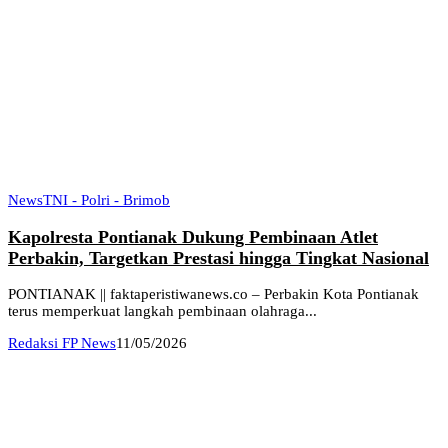
News
TNI - Polri - Brimob
Kapolresta Pontianak Dukung Pembinaan Atlet
Perbakin, Targetkan Prestasi hingga Tingkat Nasional
PONTIANAK || faktaperistiwanews.co – Perbakin Kota Pontianak
terus memperkuat langkah pembinaan olahraga...
Redaksi FP News
11/05/2026