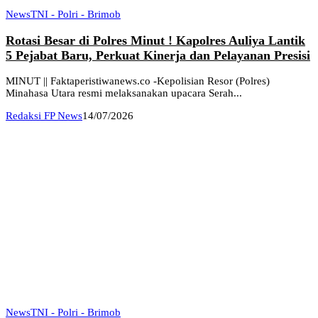
News
TNI - Polri - Brimob
Rotasi Besar di Polres Minut ! Kapolres Auliya Lantik
5 Pejabat Baru, Perkuat Kinerja dan Pelayanan Presisi
MINUT || Faktaperistiwanews.co -Kepolisian Resor (Polres)
Minahasa Utara resmi melaksanakan upacara Serah...
Redaksi FP News
14/07/2026
News
TNI - Polri - Brimob