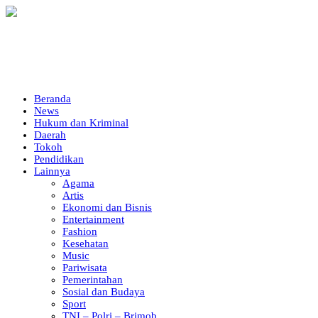
Beranda
News
Hukum dan Kriminal
Daerah
Tokoh
Pendidikan
Lainnya
Agama
Artis
Ekonomi dan Bisnis
Entertainment
Fashion
Kesehatan
Music
Pariwisata
Pemerintahan
Sosial dan Budaya
Sport
TNI – Polri – Brimob