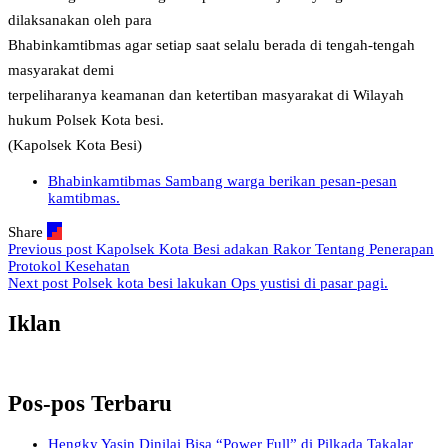
dilaksanakan oleh para
Bhabinkamtibmas agar setiap saat selalu berada di tengah-tengah
masyarakat demi
terpeliharanya keamanan dan ketertiban masyarakat di Wilayah
hukum Polsek Kota besi.
(Kapolsek Kota Besi)
Bhabinkamtibmas Sambang warga berikan pesan-pesan
kamtibmas.
Share
Previous post
Kapolsek Kota Besi adakan Rakor Tentang Penerapan
Protokol Kesehatan
Next post
Polsek kota besi lakukan Ops yustisi di pasar pagi.
Iklan
Pos-pos Terbaru
Hengky Yasin Dinilai Bisa “Power Full” di Pilkada Takalar