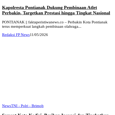
Kapolresta Pontianak Dukung Pembinaan Atlet
Perbakin, Targetkan Prestasi hingga Tingkat Nasional
PONTIANAK || faktaperistiwanews.co – Perbakin Kota Pontianak
terus memperkuat langkah pembinaan olahraga...
Redaksi FP News
11/05/2026
News
TNI - Polri - Brimob