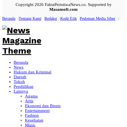
Copyright 2026 FaktaPeristiwaNews.co. Supported by
Masansoft.com
Beranda
Tentang Kami
Redaksi
Kode Etik
Pedoman Media Siber
Beranda
News
Hukum dan Kriminal
Daerah
Tokoh
Pendidikan
Lainnya
Agama
Artis
Ekonomi dan Bisnis
Entertainment
Fashion
Kesehatan
Music