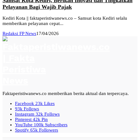
Samsat Kota Kediri, Berikan Inovasi dan Tingkatkan
Pelayanan Bagi Wajib Pajak
Kediri Kota || faktaperistiwanews.co – Samsat kota Kediri selalu
memberikan pelayanan cepat...
Redaksi FP News
17/04/2026
Faktaperistiwanews.co memberikan berita aktual dan terpercaya.
Facebook
23k
Likes
93k
Follows
Instagram
32k
Follows
Pinterest
42k
Pin
YouTube
100k
Subscribers
Spotify
65k
Followers